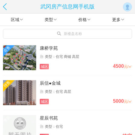
武冈房产信息网手机版
区域
类型
价格
更多
新楼盘名称
在售
康桥学苑
类型：住宅 商铺 高层
4500
城区
元/㎡
待售
辰信●金城
类型：住宅 高层
5000
城区
元/㎡
售完
星辰书苑
类型：住宅