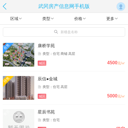
武冈房产信息网手机版
区域
类型
价格
更多
新楼盘名称
在售
康桥学苑
类型：住宅 商铺 高层
4500
城区
元/㎡
待售
辰信●金城
类型：住宅 高层
5000
城区
元/㎡
售完
星辰书苑
类型：住宅