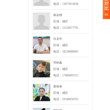
电话：13873933838
杨金镖
区域：城区
电话：15220677791
肖龙华
区域：城区
电话：18230680095
邓林鑫
区域：城区
电话：17680495515
夏银春
区域：城区
电话：19186850765