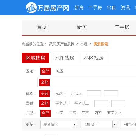
新房
二手房
出租
资讯
首页
新房
二手房
您当前的位置：
武冈房产信息网
>
出租
>
房源搜索
区域找房
地图找房
小区找房
区域：
全部
城区
全部
价格：
全部
元以下
元以上
-
面积：
全部
平米以下
平米以上
-
户型：
全部
一室
二室
三室
四室
五室以上
更多：
装修情况
-1层以下
朝向不